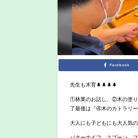
Facebook
先生も木育🌲🌲🌲🌲
①林業のお話し、②木の塗
了最後は『④木のカトラリ
大人にも子どもにも大人気
バターナイフ、スプーン、