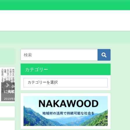
カテゴリー
木育
イベント
島新聞
第２回徳島木育サミットwith那賀
徳島文理小学校 社会科学
のご報告
育教室」をおこないました
2021年8月23日
2019年10月29日