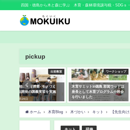
四国・徳島から木と森に学ぶ 木育・森林環境譲与税・SDGｓ
pickup
出前教室
ワークショップ
活
ノづく
木育サミットin徳島 那賀ウッドは
那賀ウッドの木づかい取組
を実施
座長として木育プログラム分科会
ー
を行いました
2020年10月20日
2019年10月13日
ホーム
木育Blog
木づかい
キット
【先生向け
キット
研修