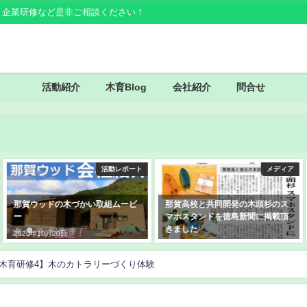
・企業研修など是非ご相談ください！
活動紹介
木育Blog
会社紹介
問合せ
動レポート
メディア
ムービ
那賀高校と共同開発の木頭杉のス
相生小学校での木育活動 徳
マホスタンドを徳島新聞に掲載頂
に掲載されました！
きました
2019年8月22日
2019年10月13日
木育研修4】木のカトラリーづくり体験