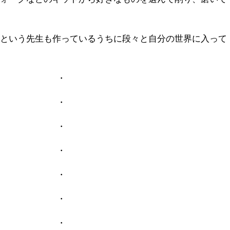
いという先生も作っているうちに段々と自分の世界に入って
・
・
・
・
・
・
・