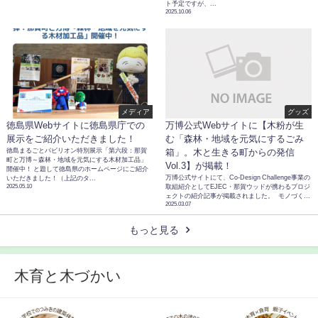
ト予定ですが、...
2025.10.06
メディア
グッズ
徳島県Webサイトに徳島県庁での
万博公式Webサイトに【木粉が生
展示をご紹介いただきました！
む「森林・地域を元気にするごみ
徳島まるごとパビリオン特別展示「第六段：那賀
箱」。木と生きる町からの発信
町と万博～森林・地域を元気にする木材加工品」
Vol.3】が掲載！
開催中！ と題して徳島県のホームページにご紹介
万博公式サイトにて、Co-Design Challenge事業の
いただきました！（上記のタ...
2025.05.10
取組紹介としてEJEC・那賀ウッドが携わるプロジ
ェクトの紹介記事が掲載されました。 モノづく...
2025.03.07
もっと見る
木育と木づかい