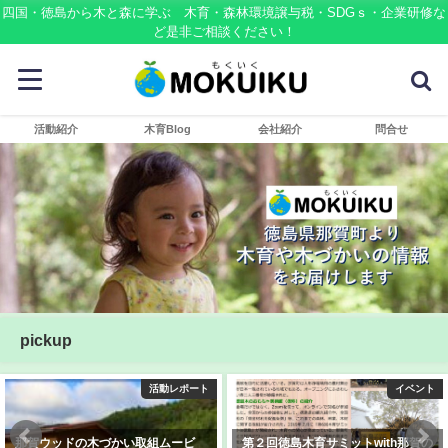
四国・徳島から木と森に学ぶ 木育・森林環境譲与税・SDGｓ・企業研修な
ど是非ご相談ください！
活動紹介
木育Blog
会社紹介
問合せ
pickup
活動レポート
イベント
那賀ウッドの木づかい取組ムービ
第２回徳島木育サミットwith那賀の