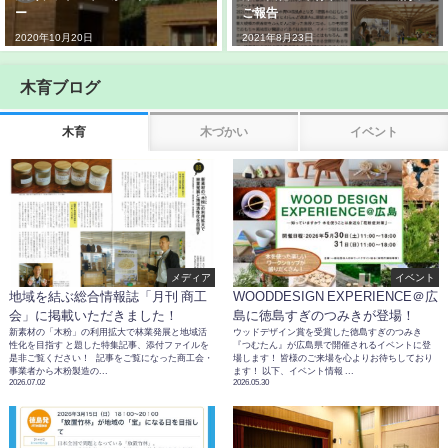
ー
ご報告
2020年10月20日
2021年8月23日
木育ブログ
木育
木づかい
イベント
メディア
イベント
地域を結ぶ総合情報誌「月刊 商工
WOODDESIGN EXPERIENCE＠広
会」に掲載いただきました！
島に徳島すぎのつみきが登場！
新素材の「木粉」の利用拡大で林業発展と地域活
ウッドデザイン賞を受賞した徳島すぎのつみき
性化を目指す と題した特集記事、添付ファイルを
『つむたん』が広島県で開催されるイベントに登
是非ご覧ください！ 記事をご覧になった商工会・
場します！ 皆様のご来場を心よりお待ちしており
事業者から木粉製造の...
ます！ 以下、イベント情報 ...
2026.07.02
2026.05.30