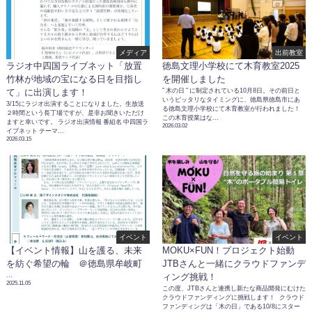
メディア
出前教室
ラジオ中四国ライブネット「放置
徳島文理小学校にて木育教室2025
竹林が地域の宝になる日を目指し
を開催しました
” 木の日 " に制定されている10月8日。その前日と
て」に出演します！
いうピッタリなタイミングに、徳島県徳島市にあ
3/15にラジオ出演することになりました。生放送
る徳島文理小学校にて木育教室が行われました！
２時間という長丁場ですが、是非お聞きいただけ
この木育授業はな...
ますと幸いです。 ラジオ出演情報 番組名 中四国ラ
2026.03.02
イブネット テーマ...
2026.03.15
イベント
イベント
【イベント情報】山を護る、未来
MOKU×FUN！プロジェクト始動
を紡ぐ希望の輪 ＠徳島県牟岐町
JTBさんと一緒にクラウドファンデ
...
ィング挑戦！
2025.11.05
この度、JTBさんと連携し新たな商品開発にむけた
クラウドファンディングに挑戦します！ クラウド
ファンディングは「木の日」である10/8にスター