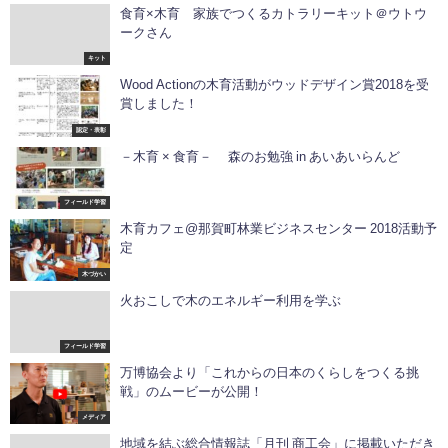
食育️×木育 家族でつくるカトラリーキット＠ウトウ
ークさん
キット
Wood Actionの木育活動がウッドデザイン賞2018を受
賞しました！
認定・表彰
－木育 × 食育－ 森のお勉強 in あいあいらんど
フィールド学習
木育カフェ@那賀町林業ビジネスセンター 2018活動予
定
木づかい
火おこしで木のエネルギー利用を学ぶ
フィールド学習
万博協会より「これからの日本のくらしをつくる挑
戦」のムービーが公開！
メディア
地域を結ぶ総合情報誌「月刊 商工会」に掲載いただき