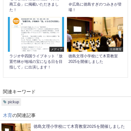
商工会」に掲載いただきまし
＠広島に徳島すぎのつみきが登
た！
場！
メディア
出前教室
ラジオ中四国ライブネット「放
徳島文理小学校にて木育教室
置竹林が地域の宝になる日を目
2025を開催しました
指して」に出演します！
関連キーワード
pickup
木育
の関連記事
徳島文理小学校にて木育教室2025を開催しました