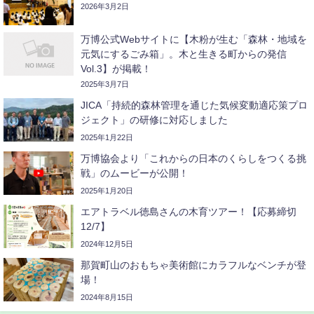
2026年3月2日
万博公式Webサイトに【木粉が生む「森林・地域を
元気にするごみ箱」。木と生きる町からの発信
Vol.3】が掲載！
2025年3月7日
JICA「持続的森林管理を通じた気候変動適応策プロ
ジェクト」の研修に対応しました
2025年1月22日
万博協会より「これからの日本のくらしをつくる挑
戦」のムービーが公開！
2025年1月20日
エアトラベル徳島さんの木育ツアー！【応募締切
12/7】
2024年12月5日
那賀町山のおもちゃ美術館にカラフルなベンチが登
場！
2024年8月15日