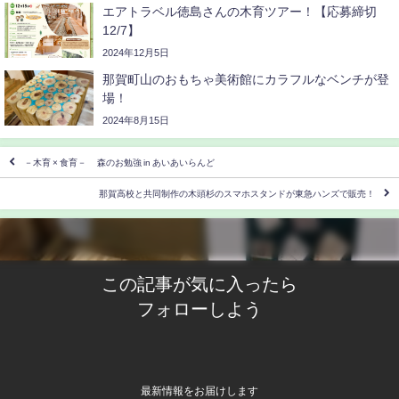
エアトラベル徳島さんの木育ツアー！【応募締切
12/7】
2024年12月5日
那賀町山のおもちゃ美術館にカラフルなベンチが登
場！
2024年8月15日
－木育 × 食育－ 森のお勉強 in あいあいらんど
那賀高校と共同制作の木頭杉のスマホスタンドが東急ハンズで販売！
この記事が気に入ったら
フォローしよう
最新情報をお届けします