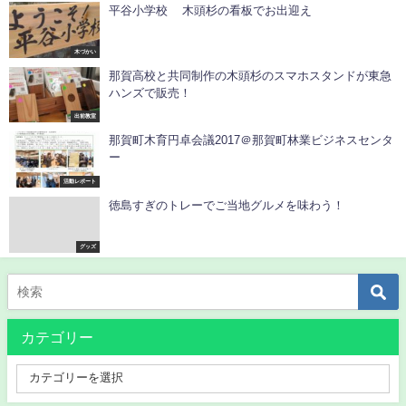
平谷小学校 木頭杉の看板でお出迎え
木づかい
那賀高校と共同制作の木頭杉のスマホスタンドが東急
ハンズで販売！
出前教室
那賀町木育円卓会議2017＠那賀町林業ビジネスセンタ
ー
活動レポート
徳島すぎのトレーでご当地グルメを味わう！
グッズ
カテゴリー