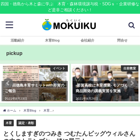
四国・徳島から木と森に学ぶ 木育・森林環境譲与税・SDGｓ・企業研修な
ど是非ご相談ください！
活動紹介
木育Blog
会社紹介
問合せ
pickup
ト
出前教室
メディ
の
-那賀高校に木育授業- モノづくり・
那賀高校と共同開発の木頭杉のス
商品開発の講義実習を実施
マホスタンドを徳島新聞に掲載頂
きました
2021年9月26日
2019年10月13日
ホーム
木育Blog
木育
とくしますぎのつみき つむたんビッグウィルさんの木のト
木育
認定・表彰
とくしますぎのつみき つむたんビッグウィルさん