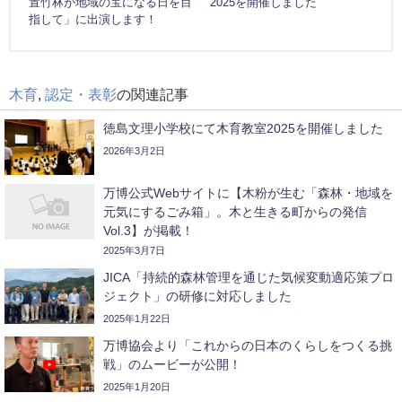
置竹林が地域の宝になる日を目
2025を開催しました
指して」に出演します！
木育
,
認定・表彰
の関連記事
徳島文理小学校にて木育教室2025を開催しました
2026年3月2日
万博公式Webサイトに【木粉が生む「森林・地域を
元気にするごみ箱」。木と生きる町からの発信
Vol.3】が掲載！
2025年3月7日
JICA「持続的森林管理を通じた気候変動適応策プロ
ジェクト」の研修に対応しました
2025年1月22日
万博協会より「これからの日本のくらしをつくる挑
戦」のムービーが公開！
2025年1月20日