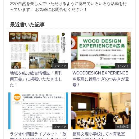
木や自然を楽しんでいただけるように徳島でいろいろな活動を行
っています！ お気軽にお問合せください！
最近書いた記事
メディア
イベント
地域を結ぶ総合情報誌「月刊
WOODDESIGN EXPERIENCE
商工会」に掲載いただきまし
＠広島に徳島すぎのつみきが登
た！
場！
メディア
出前教室
ラジオ中四国ライブネット「放
徳島文理小学校にて木育教室