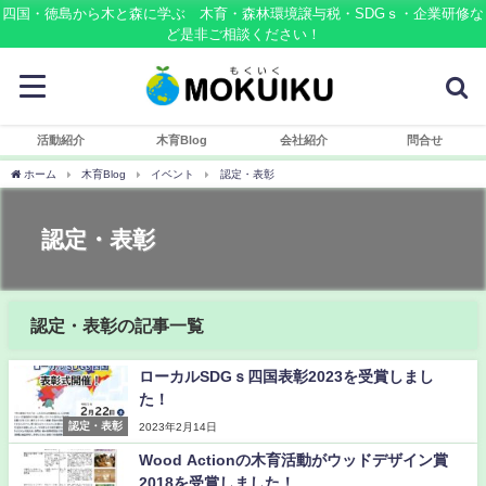
四国・徳島から木と森に学ぶ 木育・森林環境譲与税・SDGｓ・企業研修な
ど是非ご相談ください！
活動紹介
木育Blog
会社紹介
問合せ
ホーム
木育Blog
イベント
認定・表彰
認定・表彰
認定・表彰の記事一覧
ローカルSDGｓ四国表彰2023を受賞しまし
た！
認定・表彰
2023年2月14日
Wood Actionの木育活動がウッドデザイン賞
2018を受賞しました！