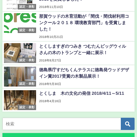
認定・表彰
2018年11月10日
那賀ウッドの木育活動が「間伐・間伐材利用コ
ンクール２０１８ 環境教育部門」を受賞しま
した！
認定・表彰
2018年10月21日
とくしますぎのつみき つむたんビッグウィル
さんの木のトランプと一緒に展示！
認定・表彰
2018年8月27日
徳島県庁すだちくんテラスに徳島発ウッドデザ
イン賞2017受賞の木製品展示！
認定・表彰
2018年5月30日
とくしま 木の文化の発信 2018/4/11～5/11
2018年4月16日
認定・表彰