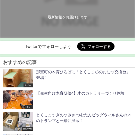
最新情報をお届けします
Twitterでフォローしよう
おすすめの記事
那賀町の木育ひろばに「とくしま杉のおむつ交換台」
登場！
木づかい
【先生向け木育研修4】木のカトラリーづくり体験
キット
とくしますぎのつみき つむたんビッグウィルさんの木
のトランプと一緒に展示！
認定・表彰