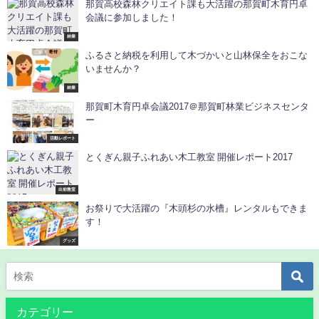
那賀高校森林クリエイト課も大活躍の那賀町木育円卓
会議に参加しました！
林業
ふるさと納税を利用して木づかいと山林保全をおこな
いませんか？
林業
那賀町木育円卓会議2017＠那賀町林業ビジネスセンタ
ー
活動レポート
とくぎん親子ふれあい木工教室 開催レポート2017
出前教室
お祭りで大活躍の『木頭杉の水槽』レンタルもできま
す！
グッズ
カテゴリー