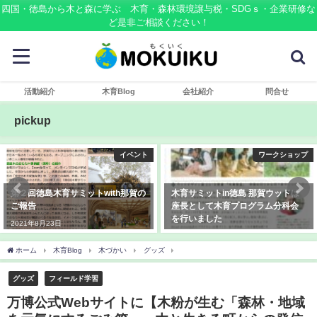
四国・徳島から木と森に学ぶ 木育・森林環境譲与税・SDGｓ・企業研修な
ど是非ご相談ください！
活動紹介
木育Blog
会社紹介
問合せ
pickup
イベント
ワークショップ
第２回徳島木育サミットwith那賀の
木育サミットin徳島 那賀ウッドは
ご報告
座長として木育プログラム分科会
を行いました
2021年8月23日
2019年10月13日
ホーム
木育Blog
木づかい
グッズ
万博公式Webサイトに【木粉が生む「森林
グッズ
フィールド学習
万博公式Webサイトに【木粉が生む「森林・地域