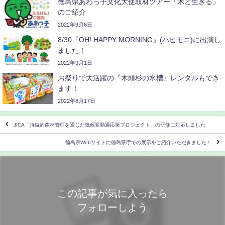
徳島県あわっ子文化大使取材ツアー「木と生きる」
のご紹介
2022年9月6日
8/30『OH! HAPPY MORNING』(ハピモニ)に出演し
ました！
2022年9月1日
お祭りで大活躍の『木頭杉の水槽』レンタルもでき
ます！
2022年8月17日
JICA「持続的森林管理を通じた気候変動適応策プロジェクト」の研修に対応しました
徳島県Webサイトに徳島県庁での展示をご紹介いただきました！
この記事が気に入ったら
フォローしよう