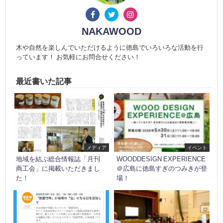
NAKAWOOD
木や自然を楽しんでいただけるように徳島でいろいろな活動を行
っています！ お気軽にお問合せください！
最近書いた記事
メディア
イベント
地域を結ぶ総合情報誌「月刊
WOODDESIGN EXPERIENCE
商工会」に掲載いただきまし
＠広島に徳島すぎのつみきが登
た！
場！