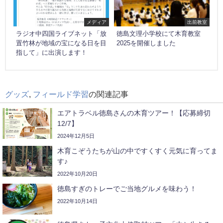
メディア
出前教室
ラジオ中四国ライブネット「放
徳島文理小学校にて木育教室
置竹林が地域の宝になる日を目
2025を開催しました
指して」に出演します！
グッズ
,
フィールド学習
の関連記事
エアトラベル徳島さんの木育ツアー！【応募締切
12/7】
2024年12月5日
木育こぞうたちが山の中ですくすく元気に育ってま
す♪
2022年10月20日
徳島すぎのトレーでご当地グルメを味わう！
2022年10月14日