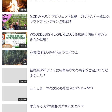
自然体験
MOKU×FUN！プロジェクト始動 JTBさんと一緒にク
ラウドファンディング挑戦！
イベント
WOODDESIGN EXPERIENCE＠広島に徳島すぎのつ
みきが登場！
イベント
林業(集材)の様子/木育プログラム
林業
徳島県Webサイトに徳島県庁での展示をご紹介いただ
きました！
メディア
とくしま 木の文化の発信 2018/4/11～5/11
認定・表彰
すだちくん×木頭杉のスマホスタンド