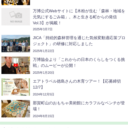
万博公式Webサイトに【木粉が生む「森林・地域を
元気にするごみ箱」。木と生きる町からの発信
Vol.3】が掲載！
2025年3月7日
JICA「持続的森林管理を通じた気候変動適応策プロ
ジェクト」の研修に対応しました
2025年1月22日
万博協会より「これからの日本のくらしをつくる挑
戦」のムービーが公開！
2025年1月20日
エアトラベル徳島さんの木育ツアー！【応募締切
12/7】
2024年12月5日
那賀町山のおもちゃ美術館にカラフルなベンチが登
場！
2024年8月15日