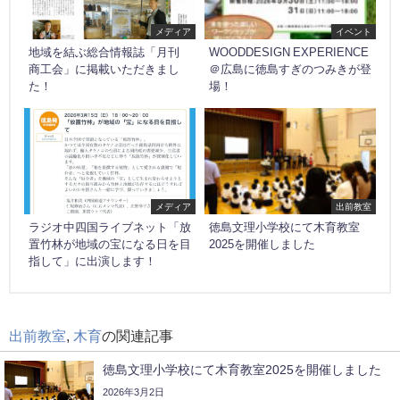
メディア
イベント
地域を結ぶ総合情報誌「月刊
WOODDESIGN EXPERIENCE
商工会」に掲載いただきまし
＠広島に徳島すぎのつみきが登
た！
場！
メディア
出前教室
ラジオ中四国ライブネット「放
徳島文理小学校にて木育教室
置竹林が地域の宝になる日を目
2025を開催しました
指して」に出演します！
出前教室
,
木育
の関連記事
徳島文理小学校にて木育教室2025を開催しました
2026年3月2日