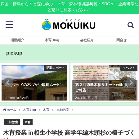
四国・徳島から木と森に学ぶ 木育・森林環境譲与税・SDGｓ・企業研修な
ど是非ご相談ください！
活動紹介
木育Blog
会社紹介
問合せ
pickup
活動レポート
イベント
那賀ウッドの木づかい取組ムービ
第２回徳島木育サミットwith那賀の
ー
ご報告
2020年10月20日
2021年8月23日
ホーム
木育Blog
木育
出前教室
木育授業 in相生小学校 高学年編木頭杉の椅
出前教室
木育
木育授業 in相生小学校 高学年編木頭杉の椅子づく