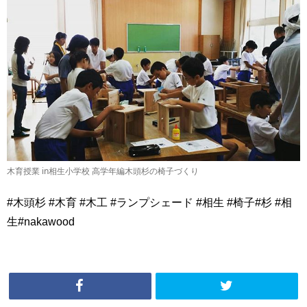
木育授業 in相生小学校 高学年編木頭杉の椅子づくり
#木頭杉 #木育 #木工 #ランプシェード #相生 #椅子#杉 #相
生#nakawood