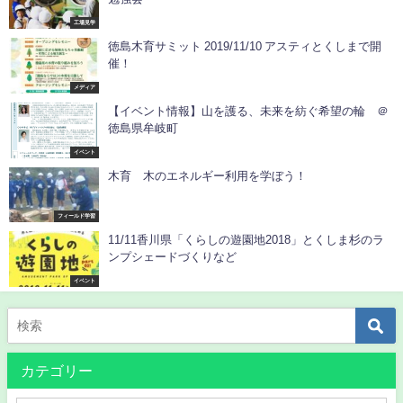
工場見学
徳島木育サミット 2019/11/10 アスティとくしまで開
催！
メディア
【イベント情報】山を護る、未来を紡ぐ希望の輪 ＠
徳島県牟岐町
イベント
木育 木のエネルギー利用を学ぼう！
フィールド学習
11/11香川県「くらしの遊園地2018」とくしま杉のラ
ンプシェードづくりなど
イベント
カテゴリー