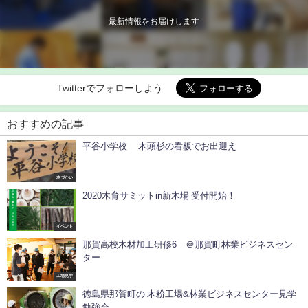
最新情報をお届けします
Twitterでフォローしよう
おすすめの記事
平谷小学校 木頭杉の看板でお出迎え
木づかい
2020木育サミットin新木場 受付開始！
イベント
那賀高校木材加工研修6 ＠那賀町林業ビジネスセン
ター
工場見学
徳島県那賀町の 木粉工場&林業ビジネスセンター見学
勉強会