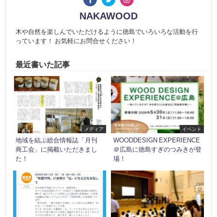
NAKAWOOD
木や自然を楽しんでいただけるように徳島でいろいろな活動を行
っています！ お気軽にお問合せください！
最近書いた記事
メディア
イベント
地域を結ぶ総合情報誌「月刊
WOODDESIGN EXPERIENCE
商工会」に掲載いただきまし
＠広島に徳島すぎのつみきが登
た！
場！