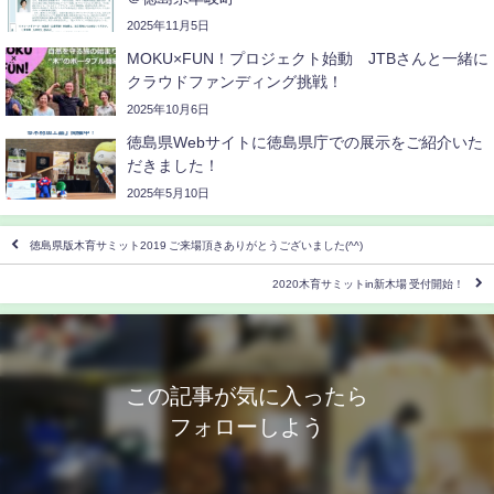
2025年11月5日
MOKU×FUN！プロジェクト始動 JTBさんと一緒に
クラウドファンディング挑戦！
2025年10月6日
徳島県Webサイトに徳島県庁での展示をご紹介いた
だきました！
2025年5月10日
徳島県版木育サミット2019 ご来場頂きありがとうございました(^^)
2020木育サミットin新木場 受付開始！
この記事が気に入ったら
フォローしよう