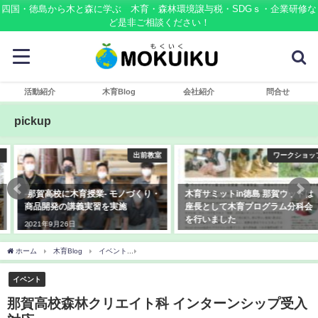
四国・徳島から木と森に学ぶ 木育・森林環境譲与税・SDGｓ・企業研修な
ど是非ご相談ください！
活動紹介
木育Blog
会社紹介
問合せ
pickup
出前教室
ワークショップ
-那賀高校に木育授業- モノづくり・
木育サミットin徳島 那賀ウッドは
商品開発の講義実習を実施
座長として木育プログラム分科会
を行いました
2021年9月26日
2019年10月13日
ホーム
木育Blog
イベント
那賀高校森林クリエイト科 インターンシップ受入対応
イベント
那賀高校森林クリエイト科 インターンシップ受入