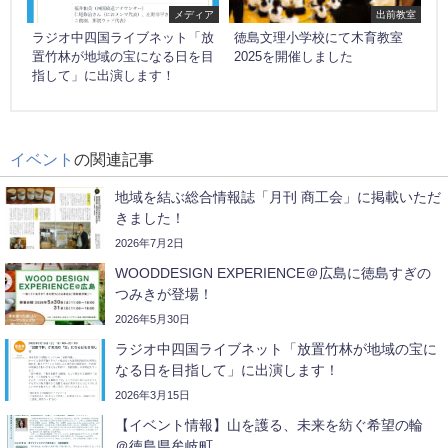
メディア
出前教室
ラジオ中四国ライブネット「放
徳島文理小学校にて木育教室
置竹林が地域の宝になる日を目
2025を開催しました
指して」に出演します！
イベント
の関連記事
地域を結ぶ総合情報誌「月刊 商工会」に掲載いただ
きました！
2026年7月2日
WOODDESIGN EXPERIENCE＠広島に徳島すぎの
つみきが登場！
2026年5月30日
ラジオ中四国ライブネット「放置竹林が地域の宝に
なる日を目指して」に出演します！
2026年3月15日
【イベント情報】山を護る、未来を紡ぐ希望の輪
＠徳島県牟岐町