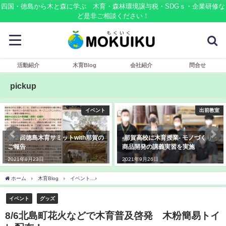
四国・徳島から木と森に学ぶ 木育・森林環境譲与税・SDGｓ・企業研修な
ど是非ご相談ください！
活動紹介
木育Blog
会社紹介
問合せ
pickup
イベント
出前教室
第２回徳島木育サミットwith那賀の
-那賀高校に木育授業- モノづくり・
ご報告
商品開発の講義実習を実施
2021年8月23日
2021年9月26日
ホーム
木育Blog
イベント
8/6北島町花火などで木育普及啓発 木粉簡易トイレ
イベント
グッズ
8/6北島町花火などで木育普及啓発 木粉簡易トイ