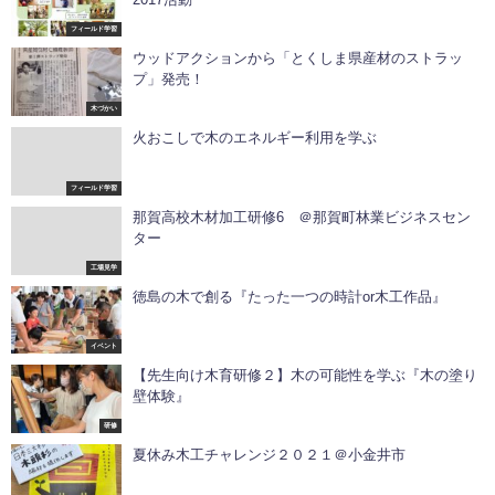
フィールド学習
ウッドアクションから「とくしま県産材のストラッ
プ」発売！
木づかい
火おこしで木のエネルギー利用を学ぶ
フィールド学習
那賀高校木材加工研修6 ＠那賀町林業ビジネスセン
ター
工場見学
徳島の木で創る『たった一つの時計or木工作品』
イベント
【先生向け木育研修２】木の可能性を学ぶ『木の塗り
壁体験』
研修
夏休み木工チャレンジ２０２１＠小金井市