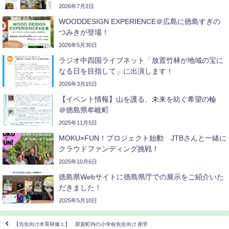
2026年7月2日
WOODDESIGN EXPERIENCE＠広島に徳島すぎの
つみきが登場！
2026年5月30日
ラジオ中四国ライブネット「放置竹林が地域の宝に
なる日を目指して」に出演します！
2026年3月15日
【イベント情報】山を護る、未来を紡ぐ希望の輪
＠徳島県牟岐町
2025年11月5日
MOKU×FUN！プロジェクト始動 JTBさんと一緒に
クラウドファンディング挑戦！
2025年10月6日
徳島県Webサイトに徳島県庁での展示をご紹介いた
だきました！
2025年5月10日
【先生向け木育研修１】 那賀町内の小学校先生向け 座学