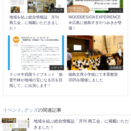
メディア
イベント
地域を結ぶ総合情報誌「月刊
WOODDESIGN EXPERIENCE
商工会」に掲載いただきまし
＠広島に徳島すぎのつみきが登
た！
場！
メディア
出前教室
ラジオ中四国ライブネット「放
徳島文理小学校にて木育教室
置竹林が地域の宝になる日を目
2025を開催しました
指して」に出演します！
イベント
,
グッズ
の関連記事
地域を結ぶ総合情報誌「月刊 商工会」に掲載いただ
きました！