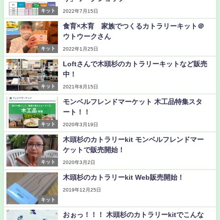
キット
2022年7月15日
食育️×木育 家族でつくるカトラリーキット＠
ウトウークさん
キット
2022年1月25日
Loftさんで木頭杉のカトラリーキットなど販売
中！
キット
2021年8月15日
モンベルフレンドマーケット 木工品特集スタ
ート！！
キット
2020年3月19日
木頭杉のカトラリーkit モンベルフレンドマー
ケットで販売開始！
キット
2020年3月2日
木頭杉のカトラリーkit Web販売開始！
2019年12月25日
キット
おぉっ！！！ 木頭杉のカトラリーkitでこんな