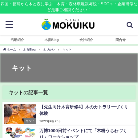
四国・徳島から木と森に学ぶ 木育・森林環境譲与税・SDGｓ・企業研修な
ど是非ご相談ください！
活動紹介
木育Blog
会社紹介
問合せ
ホーム
木育Blog
木づかい
キット
キット
キットの記事一覧
【先生向け木育研修4】木のカトラリーづくり
体験
キット
2022年9月20日
万博1000日前イベントにて「木粉うちわづく
り」ワークショップ