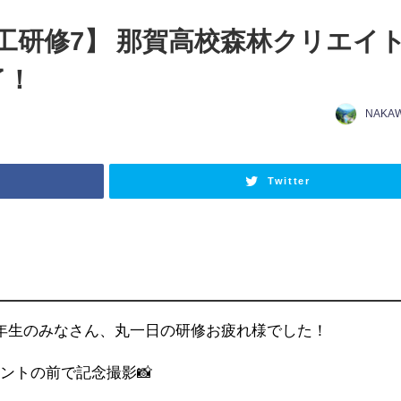
工研修7】 那賀高校森林クリエイ
了！
NAKA
日
Twitter
年生のみなさん、丸一日の研修お疲れ様でした！
ントの前で記念撮影📸