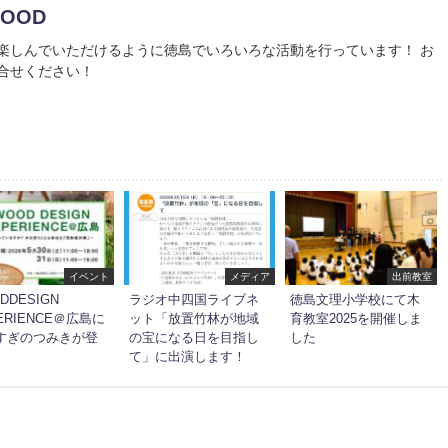
WOOD
楽しんでいただけるように徳島でいろいろな活動を行っています！ お
合せください！
イベント
メディア
出前教室
DDESIGN
ラジオ中四国ライブネ
徳島文理小学校にて木
ERIENCE＠広島に
ット「放置竹林が地域
育教室2025を開催しま
すぎのつみきが登
の宝になる日を目指し
した
て」に出演します！