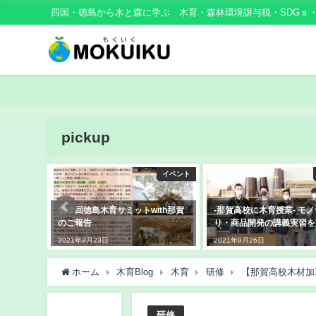
四国・徳島から木と森に学ぶ 木育・森林環境譲与税・SDGｓ
pickup
メディア
イベント
頭杉のス
第２回徳島木育サミットwith那賀
-那賀高校に木育授業- モ
に掲載頂
のご報告
り・商品開発の講義実習を
2021年8月23日
2021年9月26日
ホーム
木育Blog
木育
研修
【那賀高校木材加
研修