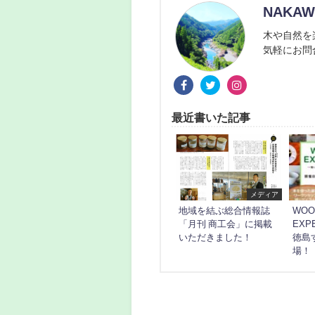
NAKA
木や自然を
気軽にお問
最近書いた記事
メディア
地域を結ぶ総合情報誌
WOO
「月刊 商工会」に掲載
EXP
いただきました！
徳島
場！