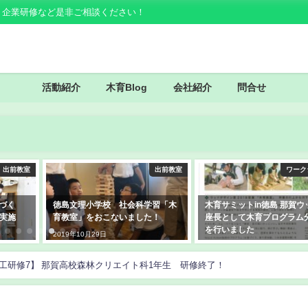
・企業研修など是非ご相談ください！
活動紹介
木育Blog
会社紹介
問合せ
出前教室
出前教室
ワーク
ノづく
徳島文理小学校 社会科学習「木
木育サミットin徳島 那賀ウ
実施
育教室」をおこないました！
座長として木育プログラム
を行いました
2019年10月29日
2019年10月13日
工研修7】 那賀高校森林クリエイト科1年生 研修終了！