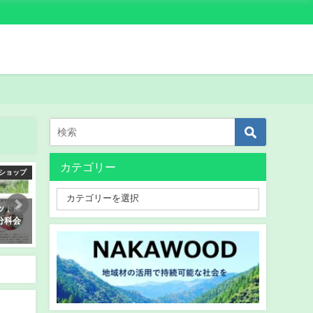
カテゴリー
ショップ
木育
活動
ッドは
相生小学校での木育活動 徳島新聞
那賀ウッドの木づかい取組
分科会
に掲載されました！
ー
2019年8月22日
2020年10月20日