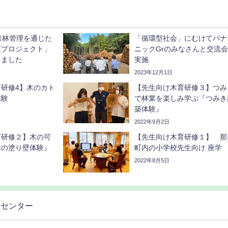
的森林管理を通じた
「循環型社会」にむけてパナ
策プロジェクト」
ニックGrのみなさんと交流
しました
実施
2023年12月1日
研修4】木のカト
【先生向け木育研修３】つみ
体験
で林業を楽しみ学ぶ『つみき
築体験』
2022年9月2日
育研修２】木の可
【先生向け木育研修１】 那
木の塗り壁体験』
町内の小学校先生向け 座学
2022年8月5日
スセンター