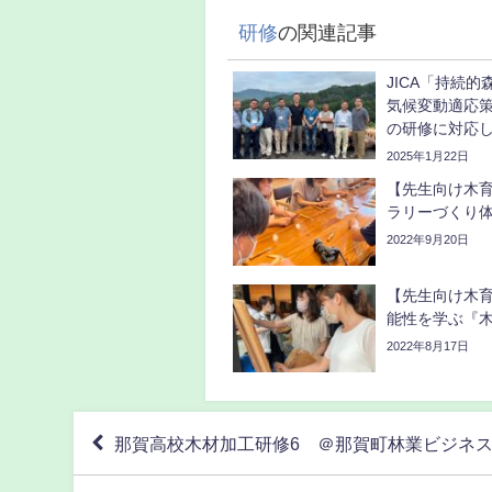
研修
の関連記事
JICA「持続
気候変動適応
の研修に対応
2025年1月22日
【先生向け木育
ラリーづくり
2022年9月20日
【先生向け木
能性を学ぶ『
2022年8月17日
那賀高校木材加工研修6 ＠那賀町林業ビジネ