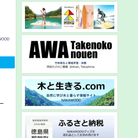
ト
WOOD