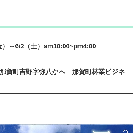
～6/2（土）am10:00~pm4:00
郡那賀町吉野字弥八かへ 那賀町林業ビジネ