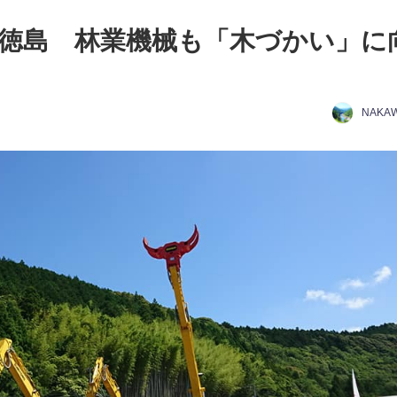
8＠徳島 林業機械も「木づかい」に
NAKA
日