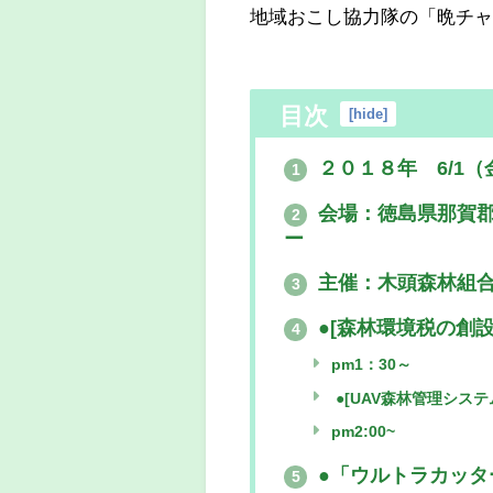
地域おこし協力隊の「晩チ
目次
[
hide
]
２０１８年 6/1（金）
1
会場：徳島県那賀郡
2
ー
主催：木頭森林組
3
●[森林環境税の創
4
pm1：30～
●[UAV森林管理システ
pm2:00~
●「ウルトラカッタ
5