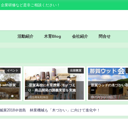
・企業研修など是非ご相談ください！
活動紹介
木育Blog
会社紹介
問合せ
イベント
出前教室
活動
th那賀
-那賀高校に木育授業- モノづく
那賀ウッドの木づかい取組
り・商品開発の講義実習を実施
ー
2021年9月26日
2020年10月20日
械展2018＠徳島 林業機械も「木づかい」に向けて進化中！