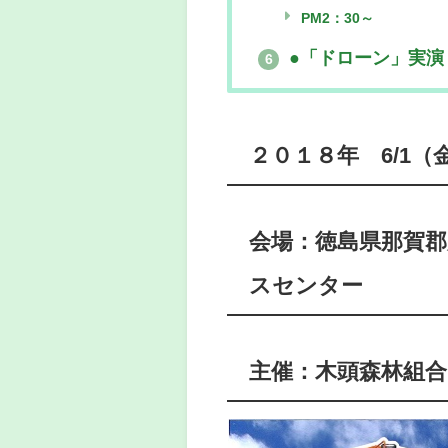
PM2：30～
●「ドローン」実演
6
２０１８年 6/1（金）
会場：徳島県那賀
スセンター
主催：木頭森林組合