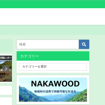
カテゴリー
レポート
ワークショップ
ムービ
木育サミットin徳島 那賀ウッドは
徳島文理小学校 社会科学
座長として木育プログラム分科会
育教室」をおこないました
を行いました
2019年10月29日
2019年10月13日