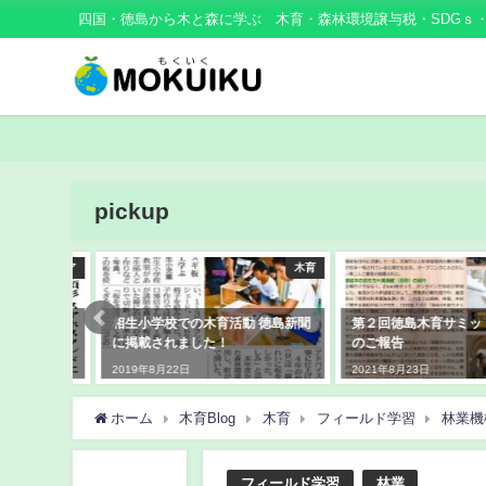
四国・徳島から木と森に学ぶ 木育・森林環境譲与税・SDGｓ
pickup
メディア
木育
頭杉のス
相生小学校での木育活動 徳島新聞
第２回徳島木育サミットwi
に掲載頂
に掲載されました！
のご報告
2019年8月22日
2021年8月23日
ホーム
木育Blog
木育
フィールド学習
林業機
フィールド学習
林業