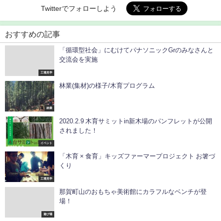
Twitterでフォローしよう
おすすめの記事
「循環型社会」にむけてパナソニックGrのみなさんと
交流会を実施
工場見学
林業(集材)の様子/木育プログラム
林業
2020.2.9 木育サミットin新木場のパンフレットが公開
されました！
イベント
「木育 × 食育」キッズファーマープロジェクト お箸づ
くり
工場見学
那賀町山のおもちゃ美術館にカラフルなベンチが登
場！
遊び場