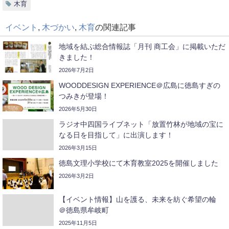
木育
イベント
,
木づかい
,
木育
の関連記事
地域を結ぶ総合情報誌「月刊 商工会」に掲載いただ
きました！
2026年7月2日
WOODDESIGN EXPERIENCE＠広島に徳島すぎの
つみきが登場！
2026年5月30日
ラジオ中四国ライブネット「放置竹林が地域の宝に
なる日を目指して」に出演します！
2026年3月15日
徳島文理小学校にて木育教室2025を開催しました
2026年3月2日
【イベント情報】山を護る、未来を紡ぐ希望の輪
＠徳島県牟岐町
2025年11月5日