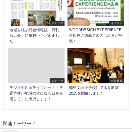
メディア
イベント
地域を結ぶ総合情報誌「月刊
WOODDESIGN EXPERIENCE
商工会」に掲載いただきまし
＠広島に徳島すぎのつみきが登
た！
場！
メディア
出前教室
ラジオ中四国ライブネット「放
徳島文理小学校にて木育教室
置竹林が地域の宝になる日を目
2025を開催しました
指して」に出演します！
関連キーワード