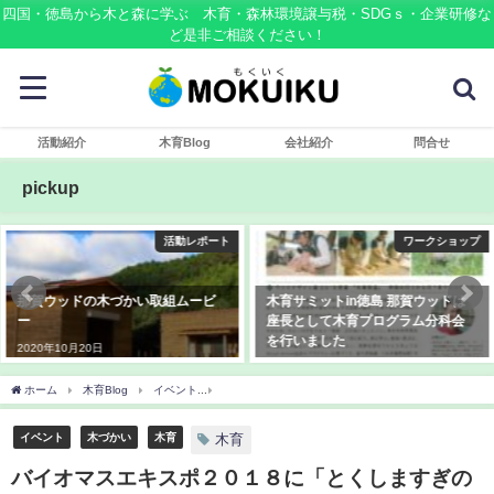
四国・徳島から木と森に学ぶ 木育・森林環境譲与税・SDGｓ・企業研修な
ど是非ご相談ください！
活動紹介
木育Blog
会社紹介
問合せ
pickup
活動レポート
ワークショップ
那賀ウッドの木づかい取組ムービ
木育サミットin徳島 那賀ウッドは
ー
座長として木育プログラム分科会
を行いました
2020年10月20日
2019年10月13日
ホーム
木育Blog
イベント
バイオマスエキスポ２０１８に「とくしますぎのつみ
イベント
木づかい
木育
木育
バイオマスエキスポ２０１８に「とくしますぎの