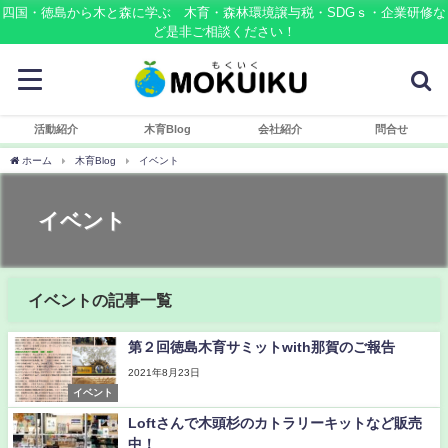
四国・徳島から木と森に学ぶ 木育・森林環境譲与税・SDGｓ・企業研修な
ど是非ご相談ください！
活動紹介
木育Blog
会社紹介
問合せ
ホーム
木育Blog
イベント
イベント
イベントの記事一覧
第２回徳島木育サミットwith那賀のご報告
2021年8月23日
イベント
Loftさんで木頭杉のカトラリーキットなど販売
中！