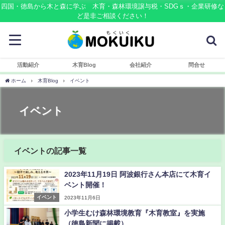
四国・徳島から木と森に学ぶ 木育・森林環境譲与税・SDGｓ・企業研修な
ど是非ご相談ください！
活動紹介
木育Blog
会社紹介
問合せ
ホーム
木育Blog
イベント
イベント
イベントの記事一覧
2023年11月19日 阿波銀行さん本店にて木育イ
ベント開催！
イベント
2023年11月6日
小学生むけ森林環境教育『木育教室』を実施
（徳島新聞に掲載）