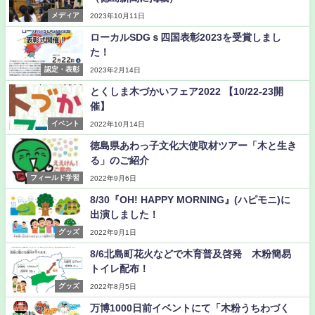
メディア
2023年10月11日
ローカルSDGｓ四国表彰2023を受賞しまし
た！
認定・表彰
2023年2月14日
とくしま木づかいフェア2022 【10/22-23開
催】
イベント
2022年10月14日
徳島県あわっ子文化大使取材ツアー「木と生き
る」のご紹介
フィールド学習
2022年9月6日
8/30『OH! HAPPY MORNING』(ハピモニ)に
出演しました！
グッズ
2022年9月1日
8/6北島町花火などで木育普及啓発 木粉簡易
トイレ配布！
グッズ
2022年8月5日
万博1000日前イベントにて「木粉うちわづく