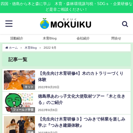
四国・徳島から木と森に学ぶ 木育・森林環境譲与税・SDGｓ・企業研修な
ど是非ご相談ください！
活動紹介
木育Blog
会社紹介
問合せ
ホーム
木育Blog
2022 9月
記事一覧
【先生向け木育研修4】木のカトラリーづくり
体験
キット
2022年9月20日
徳島県あわっ子文化大使取材ツアー「木と生き
る」のご紹介
フィールド学習
2022年9月6日
【先生向け木育研修３】つみきで林業を楽しみ
学ぶ『つみき建築体験』
研修
2022年9月2日