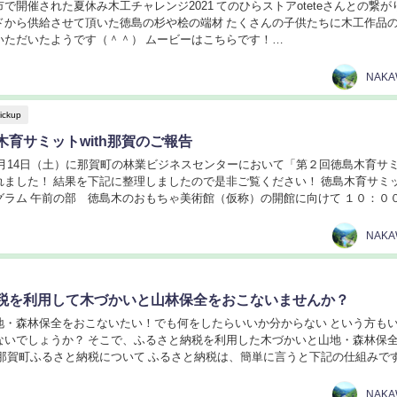
で開催された夏休み木工チャレンジ2021 てのひらストアoteteさんとの繋が
ドから供給させて頂いた徳島の杉や桧の端材 たくさんの子供たちに木工作品
たようです（＾＾） ムービーはこちらです！
be/cP3oVIAJ7kg...
NAK
ickup
木育サミットwith那賀のご報告
11月14日（土）に那賀町の林業ビジネスセンターにおいて「第２回徳島木育サ
れました！ 結果を下記に整理しましたので是非ご覧ください！ 徳島木育サミ
プログラム 午前の部 徳島木のおもちゃ美術館（仮称）の開館に向けて １０：０
プニングセレモニー 阿波人形...
NAK
税を利用して木づかいと山林保全をおこないませんか？
地・森林保全をおこないたい！でも何をしたらいいか分からない という方も
ないでしょうか？ そこで、ふるさと納税を利用した木づかいと山地・森林保
 那賀町ふるさと納税について ふるさと納税は、簡単に言うと下記の仕組みです
、地域特産のお礼の品をもらう ・寄付者...
NAK