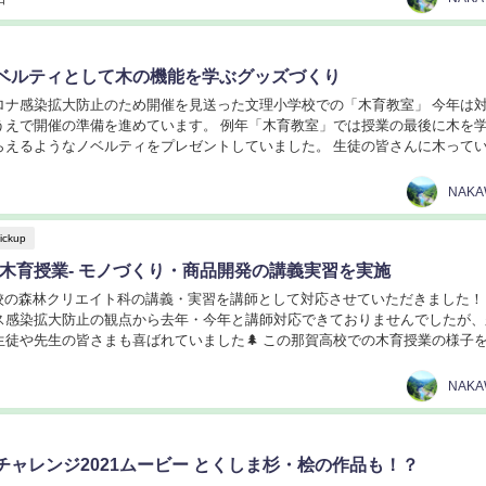
ベルティとして木の機能を学ぶグッズづくり
ロナ感染拡大防止のため開催を見送った文理小学校での「木育教室」 今年は
うえで開催の準備を進めています。 例年「木育教室」では授業の最後に木を
らえるようなノベルティをプレゼントしていました。 生徒の皆さんに木って
ことを感じて頂けるように準備を進めておりま...
NAK
ickup
に木育授業- モノづくり・商品開発の講義実習を実施
高校の森林クリエイト科の講義・実習を講師として対応させていただきました！
ス感染拡大防止の観点から去年・今年と講師対応できておりませんでしたが、
生徒や先生の皆さまも喜ばれていました🌲 この那賀高校での木育授業の様子
 木のモノづくりに関する講義 まずは座学...
NAK
チャレンジ2021ムービー とくしま杉・桧の作品も！？