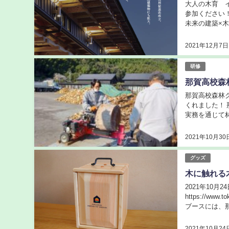
大人の木育 
参加ください！
未来の建築×
践している法政
2021年12月7日
研修
那賀高校森
那賀高校森林
くれました！ 
実務を通じて
いているこの研
2021年10月30
グッズ
木に触れる
2021年10
https://w
ブースには、那賀ウ
感染拡大防止の.
2021年10月24