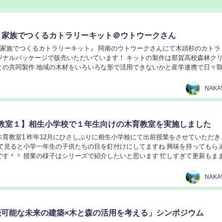
育 家族でつくるカトラリーキット＠ウトウークさん
 『家族でつくるカトラリーキット』 阿南のウトウークさんにて木頭杉のカトラ
ジナルパッケージで販売いただいています！ キットの製作は那賀高校森林ク
との共同製作 地域の木材をいろいろな形で活用できないかと産学連携で日々
このキットで作ったナイフやスプーン、フォ...
NAK
教室１】相生小学校で１年生向けの木育教室を実施しました
木育教室1 昨年12月にひさしぶりに相生小学校にて出前授業をさせていただき
やって見ると小学一年生の子供たちの目を釘付けにしてますね 興味を持ってもら
です＾＾ 授業の様子はシリーズで紹介したいと思います 忙しすぎて更新もま
またボチボチ再開していきます！ 今年...
NAK
「持続可能な未来の建築×木と森の活用を考える」シンポジウム