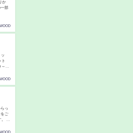
りか
の一部
AWOOD
ミッ
ット
０～１
AWOOD
いらっ
全をご
。 ・
AWOOD