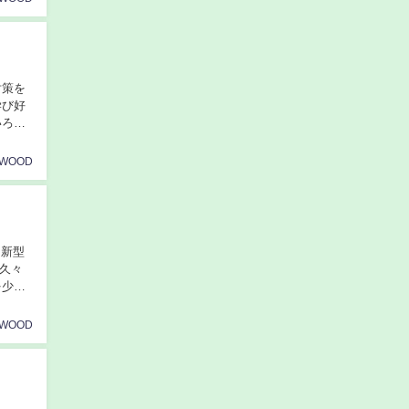
対策を
学び好
いろん
AWOOD
 新型
久々
を少し
AWOOD