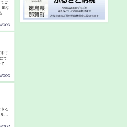
ってご
可能な
を実
AWOOD
が来て
場にて
せて頂
AWOOD
！
験できる
AWOOD