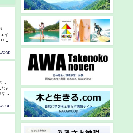
リー
リエイ
取り組
AWOOD
まし
えたよ
まなら
AWOOD