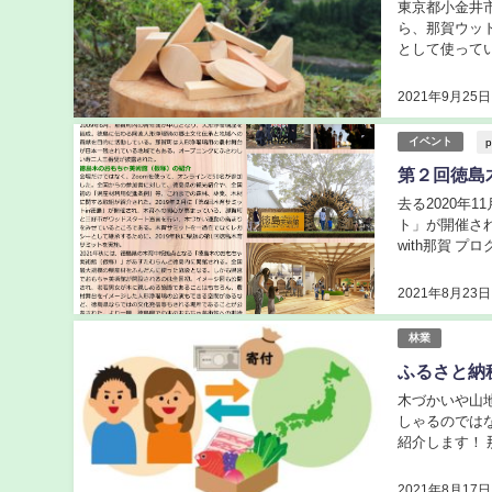
東京都小金井市
ら、那賀ウッ
として使っていただい
https://youtu.
2021年9月25日
p
イベント
第２回徳島
去る2020年
ト」が開催さ
with那賀 
０：３５ オー
2021年8月23日
林業
ふるさと納
木づかいや山
しゃるのでは
紹介します！
自治体に寄付し
2021年8月17日