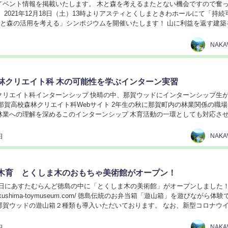
イベント情報を掲載いたします。 木と森を考えるまたとない機会ですので奮
 2021年12月18日（土）13時よりアスティとくしまときわホールにて「持続
木と森の活用を考える」シンポジウムを開催いたします！ 山に利益を返す建築
大学の網野禎昭先生の基調講演をは...
NAK
林クリエイト科 木の可能性を学ぶインターン実習
クリエイト科インターンシップ 快晴の中、那賀ウッドにインターンシップ生
那賀高校森林クリエイト科Webサイト 2年生の秋に那賀町内の林業関係の職
林業への理解を深めるこのインターンシップ 木育活動の一環としても対応さ
修の内容を少々ご紹介します。 プログラ...
NAK
日
木育 とくしま木のおもちゃ美術館がオープン！
月24日にあすたむらんど徳島の中に「とくしま木の美術館」がオープンしました
ww.tokushima-toymuseum.com/ 徳島伝統のお弁当箱「遊山箱」を遊びながら体
ッドの遊山箱２種類も導入いただいております。 なお、新型コロナウイルス
..
NAK
日