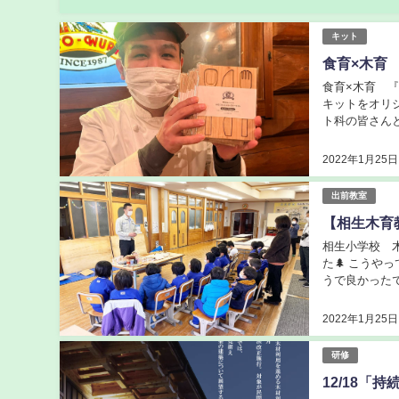
キット
食育️×木
食育️×木育
キットをオリ
ト科の皆さん
んでおります 
2022年1月25日
出前教室
【相生木育
相生小学校 
た🌲 こう
うで良かった
ぬ状態でしたが
2022年1月25日
研修
12/18