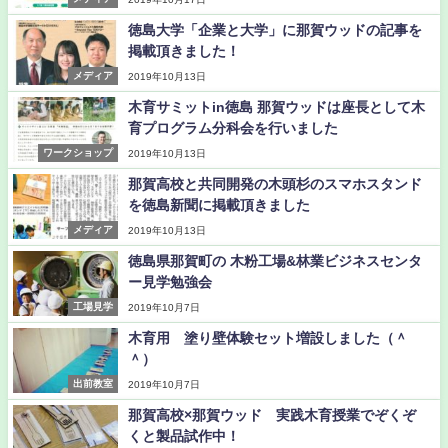
徳島大学「企業と大学」に那賀ウッドの記事を
掲載頂きました！
メディア
2019年10月13日
木育サミットin徳島 那賀ウッドは座長として木
育プログラム分科会を行いました
ワークショップ
2019年10月13日
那賀高校と共同開発の木頭杉のスマホスタンド
を徳島新聞に掲載頂きました
メディア
2019年10月13日
徳島県那賀町の 木粉工場&林業ビジネスセンタ
ー見学勉強会
工場見学
2019年10月7日
木育用 塗り壁体験セット増設しました（＾
＾）
出前教室
2019年10月7日
那賀高校×那賀ウッド 実践木育授業でぞくぞ
くと製品試作中！