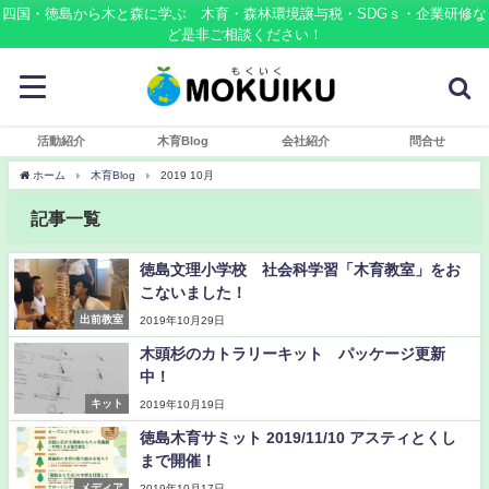
四国・徳島から木と森に学ぶ 木育・森林環境譲与税・SDGｓ・企業研修な
ど是非ご相談ください！
活動紹介
木育Blog
会社紹介
問合せ
ホーム
木育Blog
2019 10月
記事一覧
徳島文理小学校 社会科学習「木育教室」をお
こないました！
出前教室
2019年10月29日
木頭杉のカトラリーキット パッケージ更新
中！
キット
2019年10月19日
徳島木育サミット 2019/11/10 アスティとくし
まで開催！
メディア
2019年10月17日