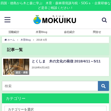
四国・徳島から木と森に学ぶ 木育・森林環境譲与税・SDGｓ・企業研修な
ど是非ご相談ください！
活動紹介
木育Blog
会社紹介
問合せ
ホーム
木育Blog
2018 4月
記事一覧
とくしま 木の文化の発信 2018/4/11～5/11
2018年4月16日
認定・表彰
カテゴリー