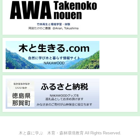
木と森に学ぶ 木育・森林環境教育 All Rights Reserved.