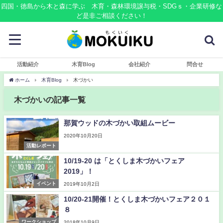
四国・徳島から木と森に学ぶ 木育・森林環境譲与税・SDGｓ・企業研修な
ど是非ご相談ください！
活動紹介
木育Blog
会社紹介
問合せ
ホーム
木育Blog
木づかい
木づかいの記事一覧
那賀ウッドの木づかい取組ムービー
2020年10月20日
活動レポート
10/19-20 は「とくしま木づかいフェア
2019」！
イベント
2019年10月2日
10/20-21開催！とくしま木づかいフェア２０１
８
ワークショップ
2018年10月9日