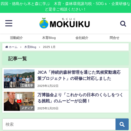
四国・徳島から木と森に学ぶ 木育・森林環境譲与税・SDGｓ・企業研修な
ど是非ご相談ください！
活動紹介
木育Blog
会社紹介
問合せ
ホーム
木育Blog
2025 1月
記事一覧
JICA「持続的森林管理を通じた気候変動適応
策プロジェクト」の研修に対応しました
工場見学
2025年1月22日
万博協会より「これからの日本のくらしをつく
る挑戦」のムービーが公開！
メディア
2025年1月20日