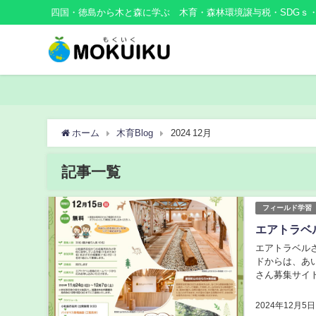
四国・徳島から木と森に学ぶ 木育・森林環境譲与税・SDGｓ
ホーム
木育Blog
2024 12月
記事一覧
フィールド学習
エアトラベ
エアトラベル
ドからは、あ
さん募集サイ
および保護者（
2024年12月5日