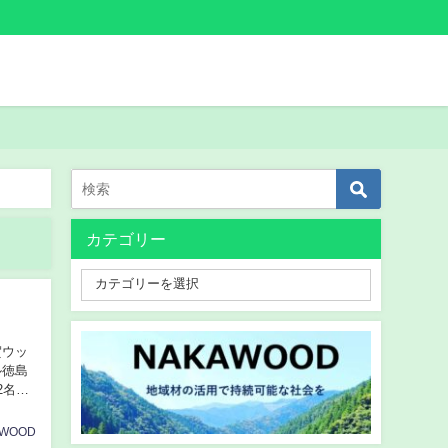
カテゴリー
賀ウッ
ル徳島
2名）
AWOOD