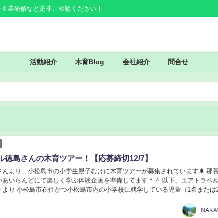
・企業研修など是非ご相談ください！
活動紹介
木育Blog
会社紹介
問合せ
ル徳島さんの木育ツアー！【応募締切12/7】
さんより、小松島市の小学生親子むけに木育ツアーが募集されています🌲 那
いあいらんどにて楽しく学ぶ体験企画を準備してます＾＾ 以下、エアトラベ
トより 小松島市在住かつ小松島市内の小学校に就学している児童（1名または
1名）の2～3名を1組として募集します。...
NAK