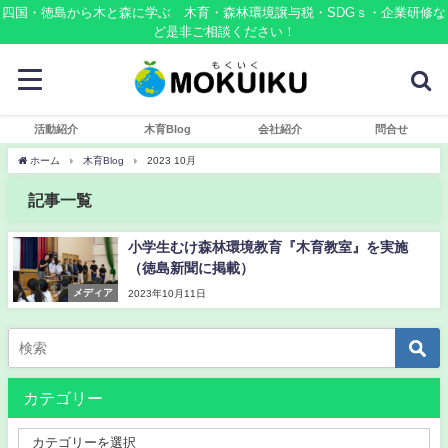
四国・徳島から木と森に学ぶ 木育・森林環境譲与税・SDGｓ・企業研修な
ど是非ご相談ください！
活動紹介
木育Blog
会社紹介
問合せ
ホーム
木育Blog
2023 10月
記事一覧
小学生むけ森林環境教育『木育教室』を実施
（徳島新聞に掲載）
メディア
2023年10月11日
カテゴリー