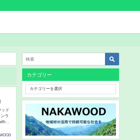
カテゴリー
！
ウッド
オンラ
th那
AWOOD