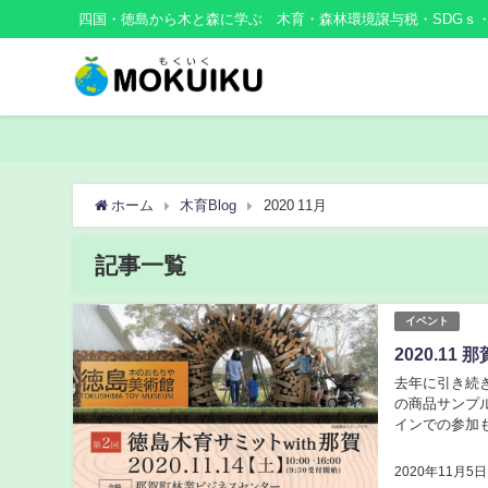
四国・徳島から木と森に学ぶ 木育・森林環境譲与税・SDGｓ
ホーム
木育Blog
2020 11月
記事一覧
イベント
2020.1
去年に引き続
の商品サンプ
インでの参加も
賀 日 程：令
2020年11月5日