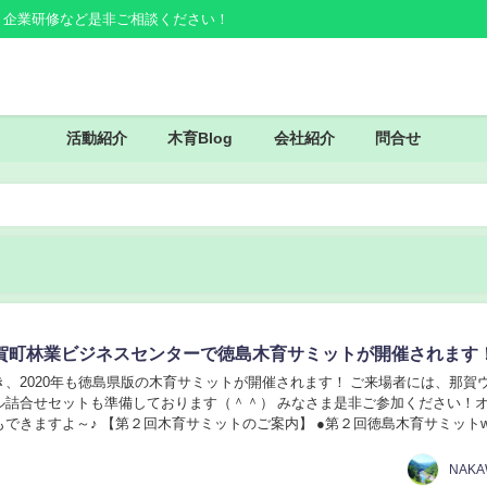
・企業研修など是非ご相談ください！
活動紹介
木育Blog
会社紹介
問合せ
1 那賀町林業ビジネスセンターで徳島木育サミットが開催されます
き、2020年も徳島県版の木育サミットが開催されます！ ご来場者には、那賀
ル詰合せセットも準備しております（＾＾） みなさま是非ご参加ください！
できますよ～♪ 【第２回木育サミットのご案内】 ●第２回徳島木育サミットwi
和２年１１月１４日（土） 時 ...
NAK