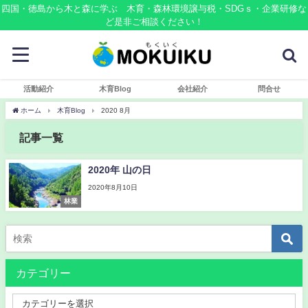
四国・徳島から木と森に学ぶ 木育・森林環境譲与税・SDGｓ・企業研修な
ど是非ご相談ください！
活動紹介
木育Blog
会社紹介
問合せ
ホーム
木育Blog
2020 8月
記事一覧
2020年 山の日
2020年8月10日
林業
カテゴリー