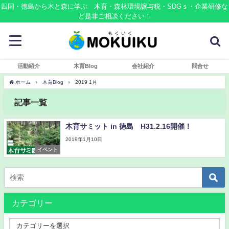
四国・徳島から木と森に学ぶ 木育・森林環境譲与税・SDGｓ・企業研修な
ど是非ご相談ください！
活動紹介
木育Blog
会社紹介
問合せ
ホーム
木育Blog
2019 1月
記事一覧
木育サミット in 徳島 H31.2.16開催！
2019年1月10日
イベント
カテゴリー