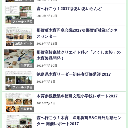
森へ行こう！2017@あいあいらんど
2018年7月12日
フィールド学習
那賀町木育円卓会議2017＠那賀町林業ビジネ
スセンター
活動レポート
2018年7月12日
那賀高校森林クリエイト科と「とくしま杉」の
木育製品開発！
出前教室
2018年7月10日
徳島県木育リーダー初任者研修講師 2017
2018年7月3日
フィールド学習
木育参観授業＠徳島文理小学校レポート2017
2018年7月3日
出前教室
森へ行こう！木育 ＠那賀町B&G野外活動セン
ター 開催レポート2017