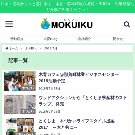
四国・徳島から木と森に学ぶ 木育・森林環境譲与税・SDGｓ・企業研修な
ど是非ご相談ください！
活動紹介
木育Blog
会社紹介
問合せ
ホーム
木育Blog
2018 7月
記事一覧
木育カフェ@那賀町林業ビジネスセンター
2018活動予定
木づかい
2018年7月28日
ウッドアクションから「とくしま県産材のスト
ラップ」発売！
木づかい
2018年7月24日
とくしま 木づかいライフスタイル提案
2017 ～木と共に～
活動レポート
2018年7月12日