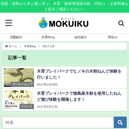
四国・徳島から木と森に学ぶ 木育・森林環境譲与税・SDGｓ・企業研修な
ど是非ご相談ください！
活動紹介
木育Blog
会社紹介
問合せ
ホーム
木育Blog
2017 2月
記事一覧
木育プレイパークでヒノキの木粉ねんど体験を
行いました！
ワークショップ
2017年2月20日
木育プレイパークで徳島産木粉を使用したねん
ど遊び体験を開催します！
イベント
2017年2月17日