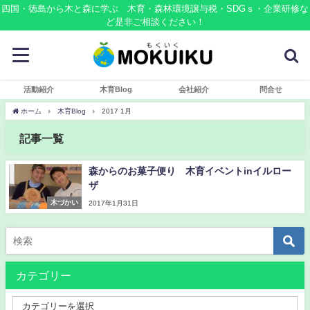
四国・徳島から木と森に学ぶ 木育・森林環境譲与税・SDGｓ・企業研修な
ど是非ご相談ください！
活動紹介
木育Blog
会社紹介
問合せ
ホーム
木育Blog
2017 1月
記事一覧
森からのお菓子便り 木育イベントinイルロー
ザ
木づかい
2017年1月31日
カテゴリー